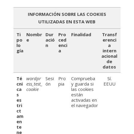
INFORMACIÓN SOBRE LAS COOKIES
UTILIZADAS EN ESTA WEB
Ti
Nombr
Dur
Pro
Finalidad
Transf
po
e
ació
ced
erenci
lo
n
enci
a
gía
a
intern
acional
de
datos
Té
wordpr
Sesi
Pro
Comprueba
Sí.
cni
ess_test_
ón
pia
y guarda si
EEUU
ca
cookie
las cookies
s
están
es
activadas en
tri
el navegador
ct
am
en
te
ne