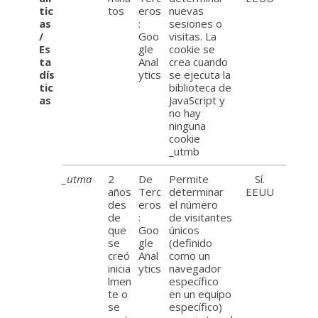
tic
tos
eros
nuevas
as
:
sesiones o
/
Goo
visitas. La
Es
gle
cookie se
ta
Anal
crea cuando
dís
ytics
se ejecuta la
tic
biblioteca de
as
JavaScript y
no hay
ninguna
cookie
_utmb
_utma
2
De
Permite
Sí.
años
Terc
determinar
EEUU
des
eros
el número
de
:
de visitantes
que
Goo
únicos
se
gle
(definido
creó
Anal
como un
inicia
ytics
navegador
lmen
específico
te o
en un equipo
se
específico)