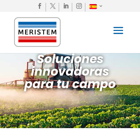




Soluciones
innovadoras
para tu campo