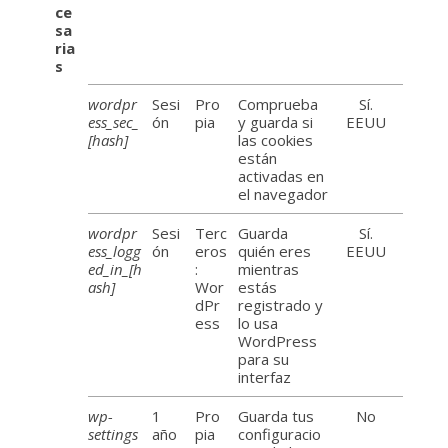
ce
sa
ria
s
wordpr
Sesi
Pro
Comprueba
Sí.
ess_sec_
ón
pia
y guarda si
EEUU
[hash]
las cookies
están
activadas en
el navegador
wordpr
Sesi
Terc
Guarda
Sí.
ess_logg
ón
eros
quién eres
EEUU
ed_in_[h
:
mientras
ash]
Wor
estás
dPr
registrado y
ess
lo usa
WordPress
para su
interfaz
wp-
1
Pro
Guarda tus
No
settings
año
pia
configuracio