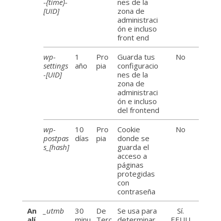
-{time}-
nes de la
[UID]
zona de
administraci
ón e incluso
front end
wp-
1
Pro
Guarda tus
No
settings
año
pia
configuracio
-[UID]
nes de la
zona de
administraci
ón e incluso
del frontend
wp-
10
Pro
Cookie
No
postpas
días
pia
donde se
s_[hash]
guarda el
acceso a
páginas
protegidas
con
contraseña
An
_utmb
30
De
Se usa para
Sí.
alí
minu
Terc
determinar
EEUU