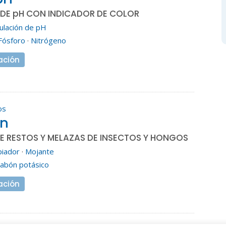
DE pH CON INDICADOR DE COLOR
ulación de pH
Fósforo
·
Nitrógeno
ación
os
an
DE RESTOS Y MELAZAS DE INSECTOS Y HONGOS
piador
·
Mojante
Jabón potásico
ación