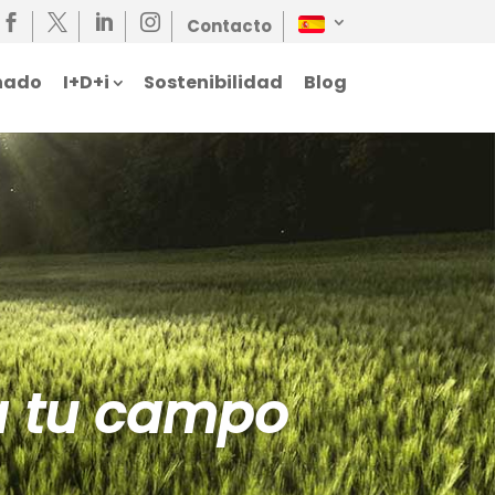




Contacto
nado
I+D+i
Sostenibilidad
Blog
a tu campo