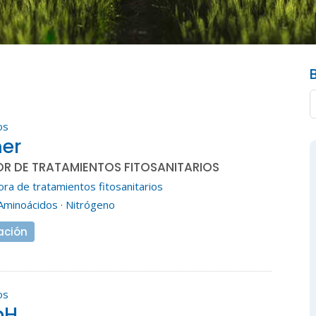
os
er
R DE TRATAMIENTOS FITOSANITARIOS
ra de tratamientos fitosanitarios
Aminoácidos
·
Nitrógeno
ación
os
pH