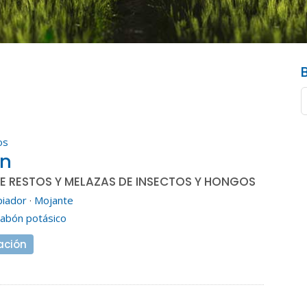
os
an
DE RESTOS Y MELAZAS DE INSECTOS Y HONGOS
piador
·
Mojante
Jabón potásico
ación