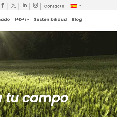




Contacto
nado
I+D+i
Sostenibilidad
Blog
a tu campo