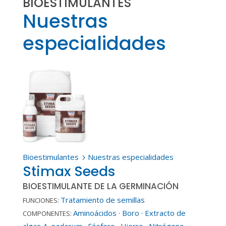
BIOESTIMULANTES
Nuestras
especialidades
Bioestimulantes
Nuestras especialidades
5
Stimax Seeds
BIOESTIMULANTE DE LA GERMINACIÓN
Tratamiento de semillas
FUNCIONES:
Aminoácidos
·
Boro
·
Extracto de
COMPONENTES:
algas
A. nodosum
·
Fósforo
·
Hierro
·
Nitrógeno
·