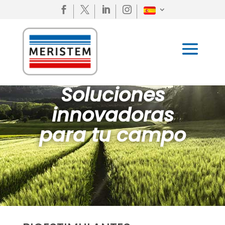




Soluciones
innovadoras
para tu campo