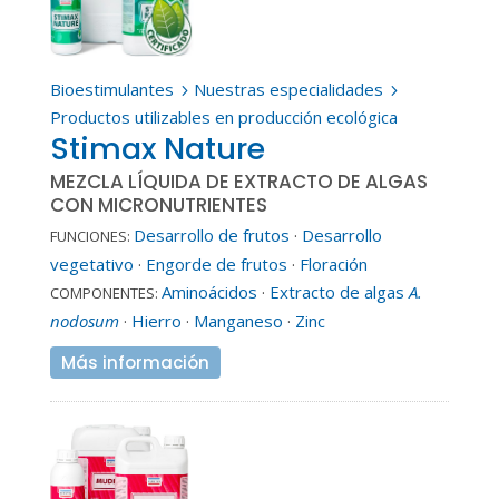
Bioestimulantes
Nuestras especialidades
5
5
Productos utilizables en producción ecológica
Stimax Nature
MEZCLA LÍQUIDA DE EXTRACTO DE ALGAS
CON MICRONUTRIENTES
Desarrollo de frutos
·
Desarrollo
FUNCIONES:
vegetativo
·
Engorde de frutos
·
Floración
Aminoácidos
·
Extracto de algas
A.
COMPONENTES:
nodosum
·
Hierro
·
Manganeso
·
Zinc
Más información