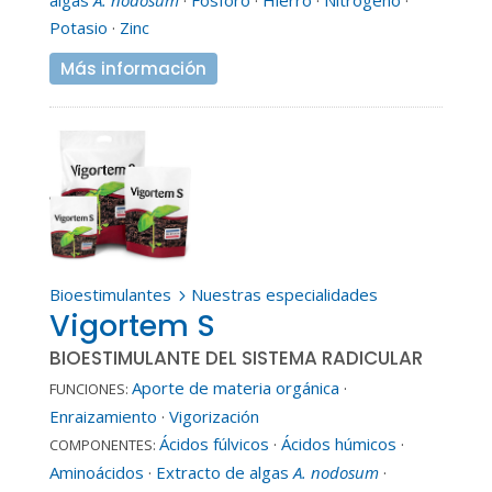
Potasio
·
Zinc
Más información
Bioestimulantes
Nuestras especialidades
5
Vigortem S
BIOESTIMULANTE DEL SISTEMA RADICULAR
Aporte de materia orgánica
·
FUNCIONES:
Enraizamiento
·
Vigorización
Ácidos fúlvicos
·
Ácidos húmicos
·
COMPONENTES:
Aminoácidos
·
Extracto de algas
A. nodosum
·