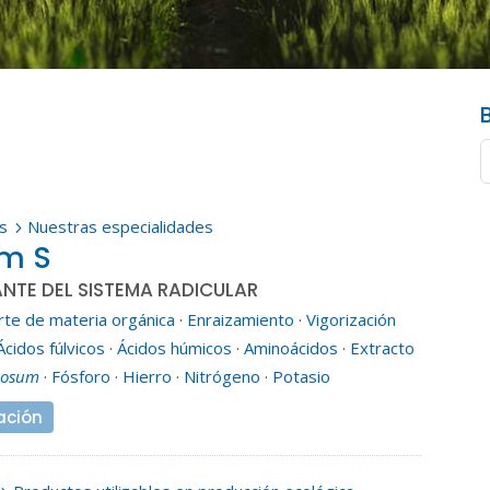
s
Nuestras especialidades
5
em S
NTE DEL SISTEMA RADICULAR
rte de materia orgánica
·
Enraizamiento
·
Vigorización
Ácidos fúlvicos
·
Ácidos húmicos
·
Aminoácidos
·
Extracto
dosum
·
Fósforo
·
Hierro
·
Nitrógeno
·
Potasio
ación