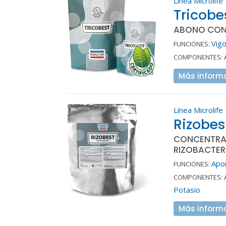
Línea Microlife
Tricobe
ABONO CON
Vigo
FUNCIONES:
COMPONENTES:
Más inform
Línea Microlife
Rizobes
CONCENTRAD
RIZOBACTER
Apo
FUNCIONES:
COMPONENTES:
Potasio
Más inform