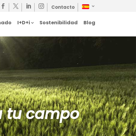




Contacto
nado
I+D+i
Sostenibilidad
Blog
a tu campo