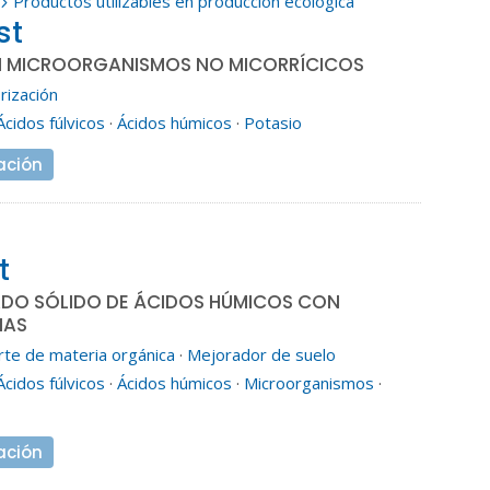
Productos utilizables en producción ecológica
5
st
 MICROORGANISMOS NO MICORRÍCICOS
rización
Ácidos fúlvicos
·
Ácidos húmicos
·
Potasio
ación
t
O SÓLIDO DE ÁCIDOS HÚMICOS CON
IAS
rte de materia orgánica
·
Mejorador de suelo
Ácidos fúlvicos
·
Ácidos húmicos
·
Microorganismos
·
ación