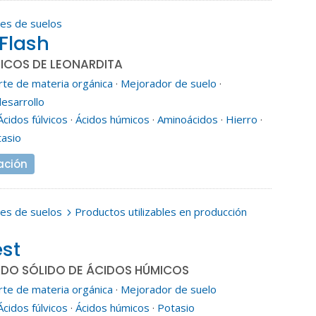
es de suelos
Flash
ICOS DE LEONARDITA
rte de materia orgánica
·
Mejorador de suelo
·
esarrollo
Ácidos fúlvicos
·
Ácidos húmicos
·
Aminoácidos
·
Hierro
·
asio
ación
es de suelos
Productos utilizables en producción
5
st
O SÓLIDO DE ÁCIDOS HÚMICOS
rte de materia orgánica
·
Mejorador de suelo
Ácidos fúlvicos
·
Ácidos húmicos
·
Potasio