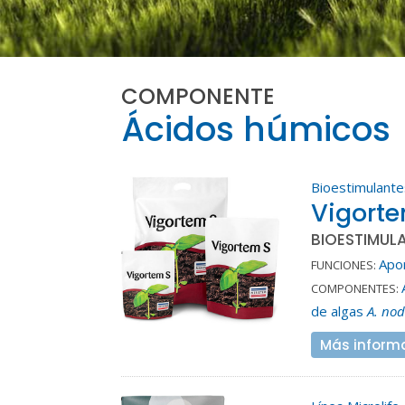
COMPONENTE
Ácidos húmicos
Bioestimulante
Vigort
BIOESTIMULA
Apo
FUNCIONES:
COMPONENTES:
de algas
A. no
Más inform