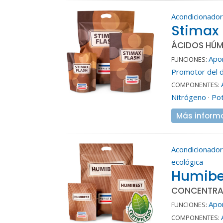
Acondicionador
Stimax 
ÁCIDOS HÚM
Apo
FUNCIONES:
Promotor del d
COMPONENTES:
Nitrógeno
·
Pot
Más inform
Acondicionador
ecológica
Humibe
CONCENTRAD
Apo
FUNCIONES:
COMPONENTES: