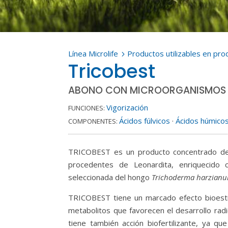
Línea Microlife
Productos utilizables en pro
5
Tricobest
ABONO CON MICROORGANISMOS 
Vigorización
FUNCIONES:
Ácidos fúlvicos
·
Ácidos húmico
COMPONENTES:
TRICOBEST es un producto concentrado de á
procedentes de Leonardita, enriquecido 
seleccionada del hongo
Trichoderma harzian
TRICOBEST tiene un marcado efecto bioesti
metabolitos que favorecen el desarrollo radi
tiene también acción biofertilizante, ya qu