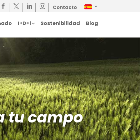




Contacto
nado
I+D+i
Sostenibilidad
Blog
a tu campo