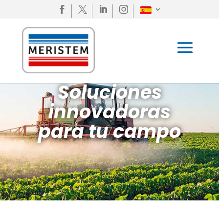




Soluciones
innovadoras
para tu campo