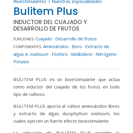
Bioestimulantes
Nuestras especialidades
5
Bulitem Plus
INDUCTOR DEL CUAJADO Y
DESARROLLO DE FRUTOS
Cuajado
·
Desarrollo de frutos
FUNCIONES:
Aminoácidos
·
Boro
·
Extracto de
COMPONENTES:
algas
A. nodosum
·
Fósforo
·
Molibdeno
·
Nitrógeno
·
Potasio
BULITEM PLUS es un bioestimulante que actúa
como inductor del cuajado de los frutos en todo
tipo de cultivos.
BULITEM PLUS aporta al cultivo aminoácidos libres
y extracto de algas
Ascophyllum nodosum
, los
cuales ejercen un fuerte efecto bioestimulante.
La aplicación de BULITEM PLUS permite la