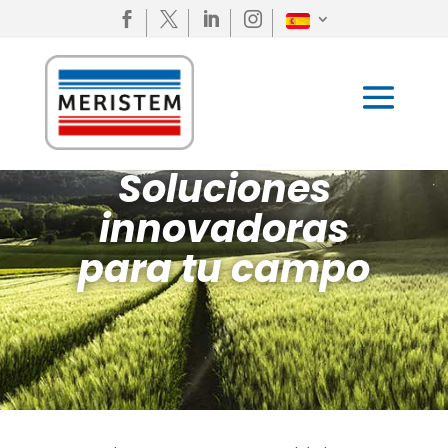




Soluciones
innovadoras
para tu campo