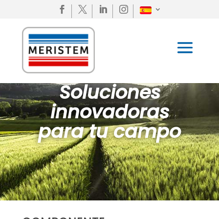




Soluciones
innovadoras
para tu campo