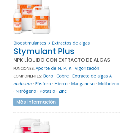
Bioestimulantes
Extractos de algas
5
Stymulant Plus
NPK LÍQUIDO CON EXTRACTO DE ALGAS
Aporte de N, P, K
·
Vigorización
FUNCIONES:
Boro
·
Cobre
·
Extracto de algas
A.
COMPONENTES:
nodosum
·
Fósforo
·
Hierro
·
Manganeso
·
Molibdeno
·
Nitrógeno
·
Potasio
·
Zinc
Más información