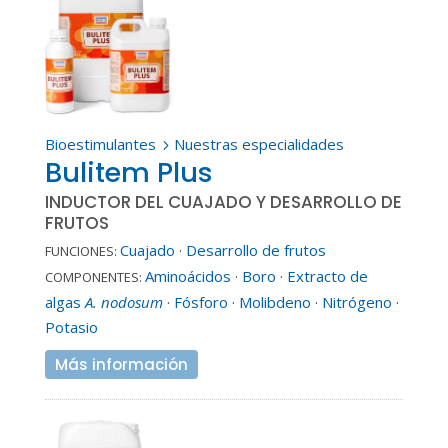
Bioestimulantes
Nuestras especialidades
5
Bulitem Plus
INDUCTOR DEL CUAJADO Y DESARROLLO DE
FRUTOS
Cuajado
·
Desarrollo de frutos
FUNCIONES:
Aminoácidos
·
Boro
·
Extracto de
COMPONENTES:
algas
A. nodosum
·
Fósforo
·
Molibdeno
·
Nitrógeno
·
Potasio
Más información