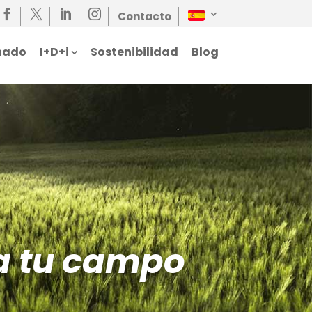




Contacto
nado
I+D+i
Sostenibilidad
Blog
a tu campo