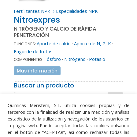
Fertilizantes NPK
Especialidades NPK
5
Nitroexpres
NITRÓGENO Y CALCIO DE RÁPIDA
PENETRACIÓN
Aporte de calcio
·
Aporte de N, P, K
·
FUNCIONES:
Engorde de frutos
Fósforo
·
Nitrógeno
·
Potasio
COMPONENTES:
Más información
Buscar un producto
Químicas Meristem, S.L. utiliza cookies propias y de
terceros con la finalidad de realizar una medición y análisis
estadístico de la utilización y navegación de los usuarios en
la página web. Puede aceptar todas las cookies pulsando
Aviso legal
·
Política de protección de datos
en el botón de “ACEPTAR”, así como rechazar todas las
·
Política de cookies
·
Sistema Integrado de