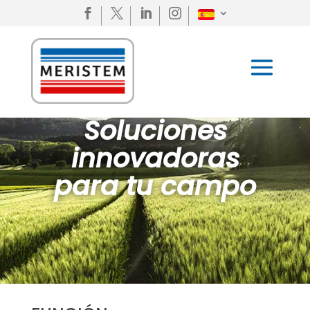




Soluciones
innovadoras
para tu campo