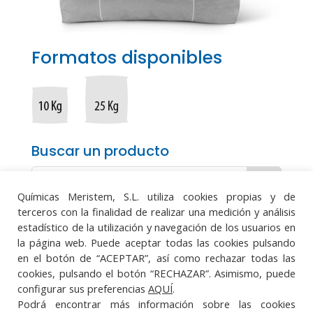
Formatos disponibles
Buscar un producto
Químicas Meristem, S.L. utiliza cookies propias y de
terceros con la finalidad de realizar una medición y análisis
estadístico de la utilización y navegación de los usuarios en
la página web. Puede aceptar todas las cookies pulsando
Aviso legal
·
Política de protección de datos
en el botón de “ACEPTAR”, así como rechazar todas las
·
Política de cookies
·
Sistema Integrado de
cookies, pulsando el botón “RECHAZAR”. Asimismo, puede
Gestión
configurar sus preferencias
AQUÍ
.
Podrá encontrar más información sobre las cookies



