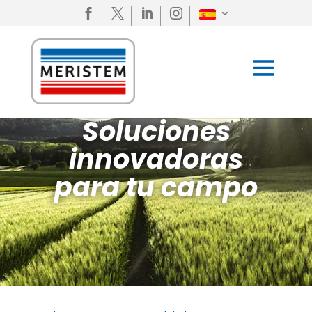




Soluciones
innovadoras
para tu campo