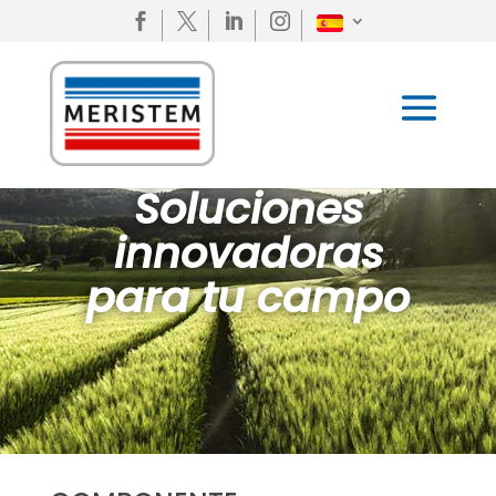




Soluciones
innovadoras
para tu campo