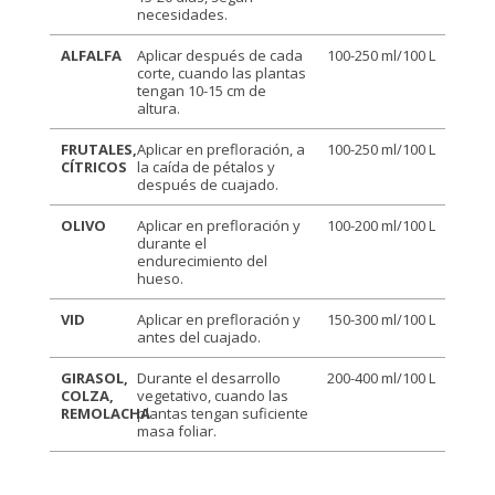
necesidades.
ALFALFA
Aplicar después de cada
100-250 ml/100 L
corte, cuando las plantas
tengan 10-15 cm de
altura.
FRUTALES,
Aplicar en prefloración, a
100-250 ml/100 L
CÍTRICOS
la caída de pétalos y
después de cuajado.
OLIVO
Aplicar en prefloración y
100-200 ml/100 L
durante el
endurecimiento del
hueso.
VID
Aplicar en prefloración y
150-300 ml/100 L
antes del cuajado.
GIRASOL,
Durante el desarrollo
200-400 ml/100 L
COLZA,
vegetativo, cuando las
REMOLACHA
plantas tengan suficiente
masa foliar.