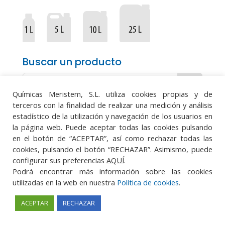
Buscar un producto
Químicas Meristem, S.L. utiliza cookies propias y de
terceros con la finalidad de realizar una medición y análisis
estadístico de la utilización y navegación de los usuarios en
la página web. Puede aceptar todas las cookies pulsando
Aviso legal
·
Política de protección de datos
en el botón de “ACEPTAR”, así como rechazar todas las
·
Política de cookies
·
Sistema Integrado de
cookies, pulsando el botón “RECHAZAR”. Asimismo, puede
Gestión
configurar sus preferencias
AQUÍ
.
Podrá encontrar más información sobre las cookies




utilizadas en la web en nuestra
Política de cookies
.
© Químicas Meristem, S.L. · Desarrollo web:
ACEPTAR
RECHAZAR
Visualco