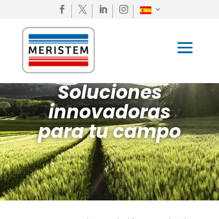




Soluciones
innovadoras
para tu campo