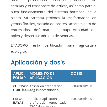
semillas y el transporte de azúcar, así como para el
buen funcionamiento del sistema hormonal de la
planta. Su carencia provoca la malformación en
yemas florales, secado de brotes, acortamiento de
entrenudos, deformaciones, baja viabilidad del
polen y desarrollo inhibido de semillas.
ETABORO está certificado para agricultura
ecológica.
Aplicación y dosis
APLIC.
MOMENTO DE
DOSIS
FOLIAR
APLICACIÓN
CULTIVOS
Aplicar en prefloración,
300-400 ml/100 L
HORTÍCOLAS
según necesidades.
FRESA,
Realizar aplicación en
100-200 ml/100 L
BAYAS
prefloración, repetir cada
15-20 días, según