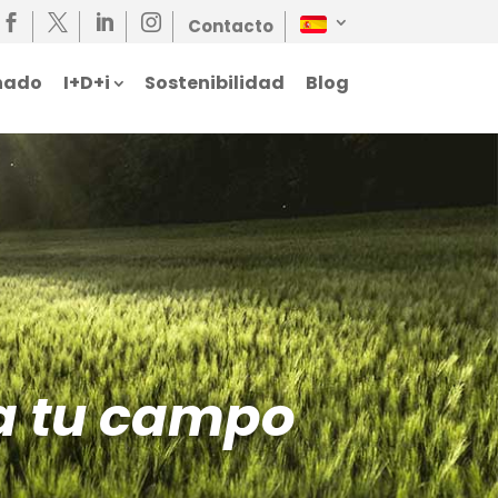




Contacto
nado
I+D+i
Sostenibilidad
Blog
a tu campo