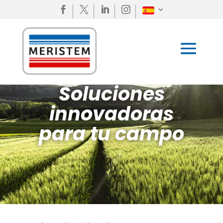




Soluciones
innovadoras
para tu campo