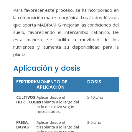
Para favorecer este proceso, se ha incorporado en
la composición materia orgánica. Los ácidos fúlvicos
que aporta MADRAM G mejoran las condiciones del
suelo, favoreciendo el intercambio catiónico. De
esta manera, se facilita la movilidad de los
nutrientes y aumenta su disponibilidad para la
planta.
Aplicación y dosis
FERTIRRIGACIÓN
MOMENTO DE
DOSIS
APLICACIÓN
CULTIVOS
Aplicar desde el
5-10 L/ha
HORTÍCOLAS
trasplante a lo largo del
ciclo de cultivo según
necesidades.
FRESA,
Aplicar desde el
3-6 L/ha
BAYAS
trasplante a lo largo del
ciclo de cultivo según