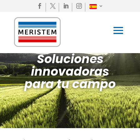




Soluciones
innovadoras
para tu campo