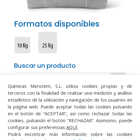
Formatos disponibles
Buscar un producto
Químicas Meristem, S.L. utiliza cookies propias y de
terceros con la finalidad de realizar una medición y análisis
estadístico de la utilización y navegación de los usuarios en
la página web. Puede aceptar todas las cookies pulsando
Aviso legal
·
Política de protección de datos
en el botón de “ACEPTAR”, así como rechazar todas las
·
Política de cookies
·
Sistema Integrado de
cookies, pulsando el botón “RECHAZAR”. Asimismo, puede
Gestión
configurar sus preferencias
AQUÍ
.
Podrá encontrar más información sobre las cookies



