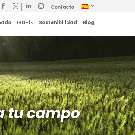




Contacto
nado
I+D+i
Sostenibilidad
Blog
a tu campo