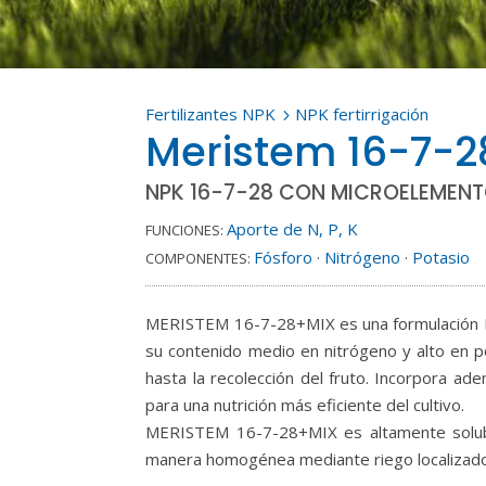
Fertilizantes NPK
NPK fertirrigación
5
Meristem 16-7-2
NPK 16-7-28 CON MICROELEMENT
Aporte de N, P, K
FUNCIONES:
Fósforo
·
Nitrógeno
·
Potasio
COMPONENTES:
MERISTEM 16-7-28+MIX es una formulación NP
su contenido medio en nitrógeno y alto en p
hasta la recolección del fruto. Incorpora a
para una nutrición más eficiente del cultivo.
MERISTEM 16-7-28+MIX es altamente solubl
manera homogénea mediante riego localizado