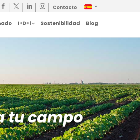




Contacto
nado
I+D+i
Sostenibilidad
Blog
a tu campo