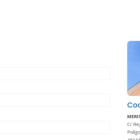
Co
MERI
C/ Reg
Políg
46116