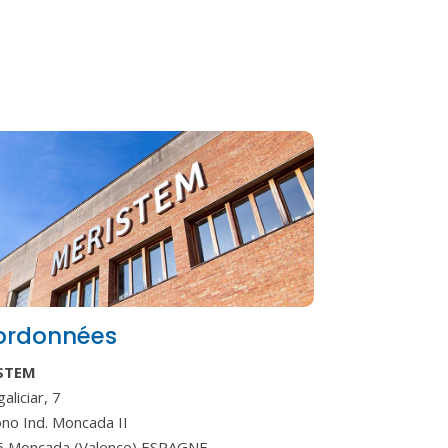
ordonnées
STEM
aliciar, 7
ono Ind. Moncada II
 Moncada (Valence) ESPAGNE