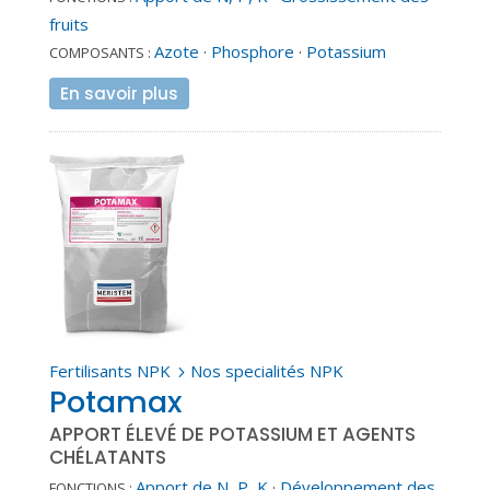
fruits
Azote
·
Phosphore
·
Potassium
COMPOSANTS :
En savoir plus
Fertilisants NPK
Nos specialités NPK
5
Potamax
APPORT ÉLEVÉ DE POTASSIUM ET AGENTS
CHÉLATANTS
Apport de N, P, K
·
Développement des
FONCTIONS :