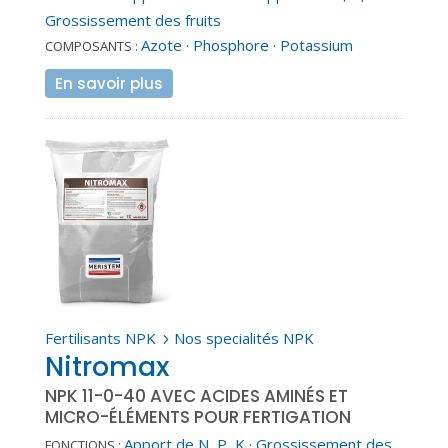
Grossissement des fruits
Azote
·
Phosphore
·
Potassium
COMPOSANTS :
En savoir plus
Fertilisants NPK
Nos specialités NPK
5
Nitromax
NPK 11-0-40 AVEC ACIDES AMINÉS ET
MICRO-ÉLÉMENTS POUR FERTIGATION
Apport de N, P, K
·
Grossissement des
FONCTIONS :