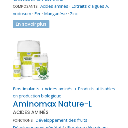
Acides aminés
·
Extraits d’algues A.
COMPOSANTS :
nodosum
·
Fer
·
Manganèse
·
Zinc
En savoir plus
Biostimulants
Acides aminés
Produits utilisables
5
5
en production biologique
Aminomax Nature-L
ACIDES AMINÉS
Développement des fruits
·
FONCTIONS :
Développement végétatif
·
Floraison
·
Nouaison
·