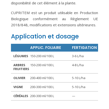
disponibilité de cet élément à la plante.
CUPRITEM est un produit utilisable en Production
Biologique conformément au Règlement UE
2018/848, modifications et extensions ultérieures.
Application et dosage
APPLIC. FOLIAIRE
FERTIGATION
LÉGUMES
150-200 ml/100 L
3-6 L/ha
ARBRES
150-200 ml/100 L
4-8 L/ha
FRUITIERS
OLIVIER
200-400 ml/100 L
5-10 L/ha
VIGNE
200-300 ml/100 L
5-10 L/ha
CÉRÉALES
200-300 ml/100 L
—