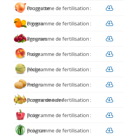

courgette
Programme de fertilisation :

oignon
Programme de fertilisation :

agrumes
Programme de fertilisation :

fraise
Programme de fertilisation :

pêche
Programme de fertilisation :

melon
Programme de fertilisation :

pomme de terre
Programme de fertilisation :

poire
Programme de fertilisation :

poivron
Programme de fertilisation :