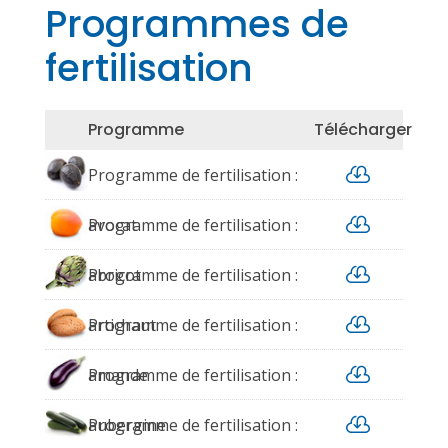
Programmes de
fertilisation
Programme
Télécharger

Programme de fertilisation :

avocat
Programme de fertilisation :

abricot
Programme de fertilisation :

artichaut
Programme de fertilisation :

amande
Programme de fertilisation :

aubergine
Programme de fertilisation :