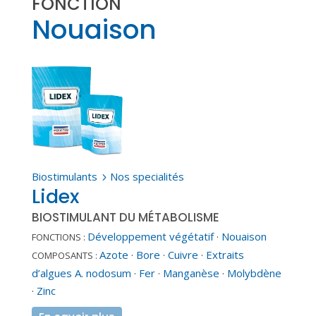
FONCTION
Nouaison
Biostimulants
Nos specialités
5
Lidex
BIOSTIMULANT DU MÉTABOLISME
Développement végétatif
·
Nouaison
FONCTIONS :
Azote
·
Bore
·
Cuivre
·
Extraits
COMPOSANTS :
d’algues A. nodosum
·
Fer
·
Manganèse
·
Molybdène
·
Zinc