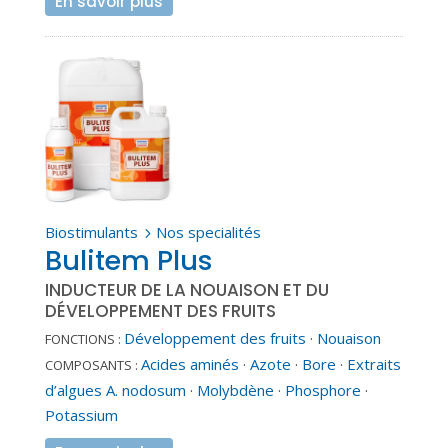
En savoir plus
Biostimulants
Nos specialités
5
Bulitem Plus
INDUCTEUR DE LA NOUAISON ET DU
DÉVELOPPEMENT DES FRUITS
Développement des fruits
·
Nouaison
FONCTIONS :
Acides aminés
·
Azote
·
Bore
·
Extraits
COMPOSANTS :
d’algues A. nodosum
·
Molybdène
·
Phosphore
·
Potassium