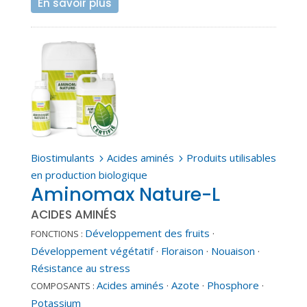
En savoir plus
Biostimulants
Acides aminés
Produits utilisables
5
5
en production biologique
Aminomax Nature-L
ACIDES AMINÉS
Développement des fruits
·
FONCTIONS :
Développement végétatif
·
Floraison
·
Nouaison
·
Résistance au stress
Acides aminés
·
Azote
·
Phosphore
·
COMPOSANTS :
Potassium