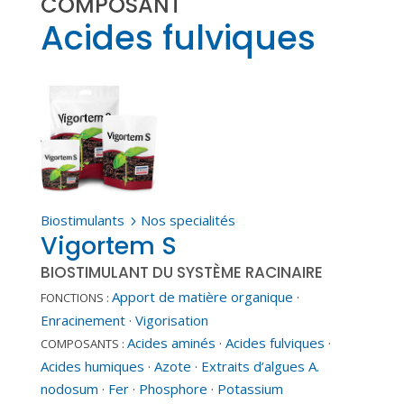
COMPOSANT
Acides fulviques
Biostimulants
Nos specialités
5
Vigortem S
BIOSTIMULANT DU SYSTÈME RACINAIRE
Apport de matière organique
·
FONCTIONS :
Enracinement
·
Vigorisation
Acides aminés
·
Acides fulviques
·
COMPOSANTS :
Acides humiques
·
Azote
·
Extraits d’algues A.
nodosum
·
Fer
·
Phosphore
·
Potassium