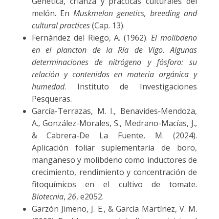
Genética, crianza y prácticas culturales del
melón. En
Muskmelon genetics, breeding and
cultural practices
(Cap. 13).
Fernández del Riego, A. (1962).
El molibdeno
en el plancton de la Ría de Vigo. Algunas
determinaciones de nitrógeno y fósforo: su
relación y contenidos en materia orgánica y
humedad
. Instituto de Investigaciones
Pesqueras.
García-Terrazas, M. I., Benavides-Mendoza,
A., González-Morales, S., Medrano-Macías, J.,
& Cabrera-De La Fuente, M. (2024).
Aplicación foliar suplementaria de boro,
manganeso y molibdeno como inductores de
crecimiento, rendimiento y concentración de
fitoquímicos en el cultivo de tomate.
Biotecnia
,
26
, e2052.
Garzón Jimeno, J. E., & García Martínez, V. M.