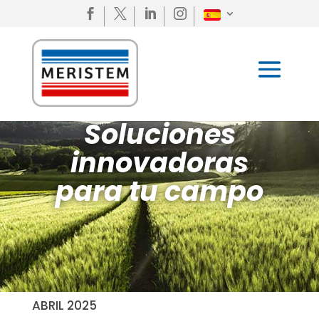




Soluciones
innovadoras
para tu campo
ABRIL 2025