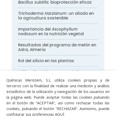
Bacillus subtilis:
bioprotección eficaz
Trichoderma Harzianum
: un aliado en
la agricultura sostenible
Importancia del
Ascophyllum
nodosum
en la nutrición vegetal
Resultados del programa de melón en
Adra, Almería
Rol del silicio en las plantas
Utilización del boro en nutrición
vegetal
Químicas Meristem, S.L. utiliza cookies propias y de
terceros con la finalidad de realizar una medición y análisis
estadístico de la utilización y navegación de los usuarios en
la página web. Puede aceptar todas las cookies pulsando
Aviso legal
·
Política de protección de datos
en el botón de “ACEPTAR”, así como rechazar todas las
·
Política de cookies
·
Sistema Integrado de
cookies, pulsando el botón “RECHAZAR”. Asimismo, puede
Gestión
configurar sus preferencias
AQUÍ
.