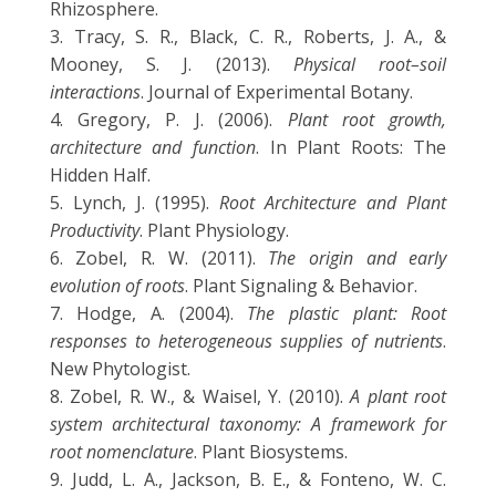
Rhizosphere.
Tracy, S. R., Black, C. R., Roberts, J. A., &
Mooney, S. J. (2013).
Physical root–soil
interactions
. Journal of Experimental Botany.
Gregory, P. J. (2006).
Plant root growth,
architecture and function
. In Plant Roots: The
Hidden Half.
Lynch, J. (1995).
Root Architecture and Plant
Productivity
. Plant Physiology.
Zobel, R. W. (2011).
The origin and early
evolution of roots
. Plant Signaling & Behavior.
Hodge, A. (2004).
The plastic plant: Root
responses to heterogeneous supplies of nutrients
.
New Phytologist.
Zobel, R. W., & Waisel, Y. (2010).
A plant root
system architectural taxonomy: A framework for
root nomenclature
. Plant Biosystems.
Judd, L. A., Jackson, B. E., & Fonteno, W. C.