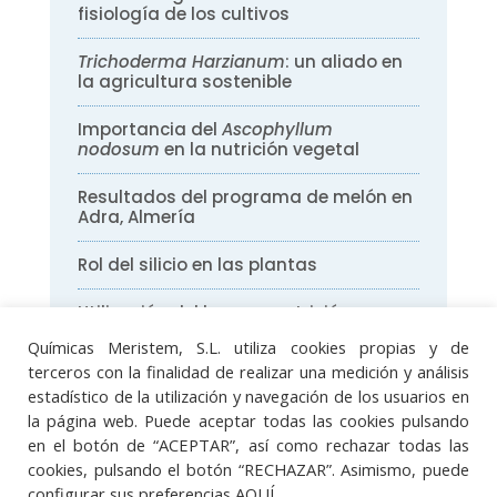
fisiología de los cultivos
Trichoderma Harzianum
: un aliado en
la agricultura sostenible
Importancia del
Ascophyllum
nodosum
en la nutrición vegetal
Resultados del programa de melón en
Adra, Almería
Rol del silicio en las plantas
Utilización del boro en nutrición
vegetal
Químicas Meristem, S.L. utiliza cookies propias y de
terceros con la finalidad de realizar una medición y análisis
estadístico de la utilización y navegación de los usuarios en
la página web. Puede aceptar todas las cookies pulsando
Aviso legal
·
Política de protección de datos
en el botón de “ACEPTAR”, así como rechazar todas las
·
Política de cookies
·
Sistema Integrado de
cookies, pulsando el botón “RECHAZAR”. Asimismo, puede
Gestión
configurar sus preferencias
AQUÍ
.