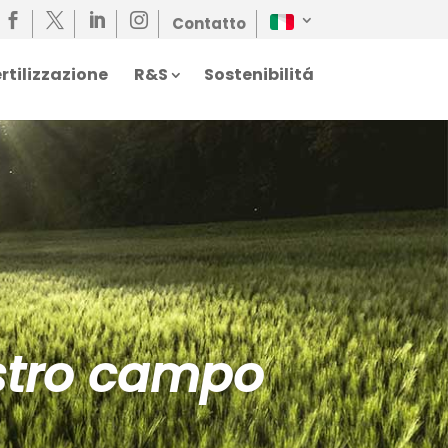




Contatto
rtilizzazione
R&S
Sostenibilitá
ostro campo