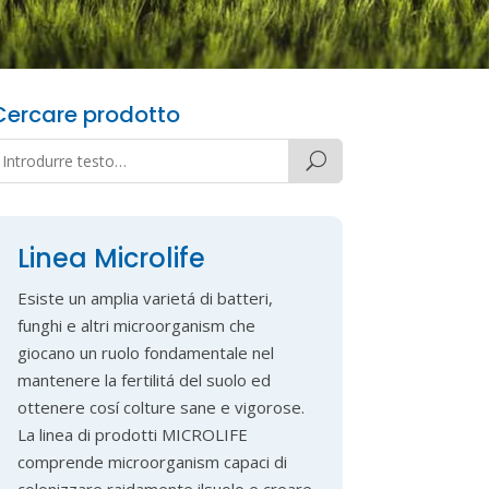
Cercare prodotto
Linea Microlife
Esiste un amplia varietá di batteri,
funghi e altri microorganism che
giocano un ruolo fondamentale nel
mantenere la fertilitá del suolo ed
ottenere cosí colture sane e vigorose.
La linea di prodotti MICROLIFE
comprende microorganism capaci di
colonizzare raidamente ilsuolo e creare