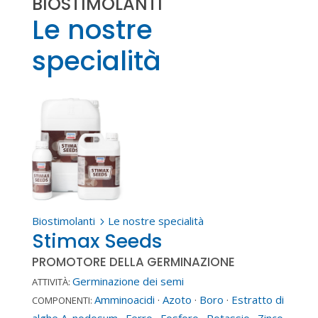
BIOSTIMOLANTI
Le nostre
specialità
Biostimolanti
Le nostre specialità
5
Stimax Seeds
PROMOTORE DELLA GERMINAZIONE
Germinazione dei semi
ATTIVITÀ:
Amminoacidi
·
Azoto
·
Boro
·
Estratto di
COMPONENTI:
alghe A. nodosum
·
Ferro
·
Fosforo
·
Potassio
·
Zinco