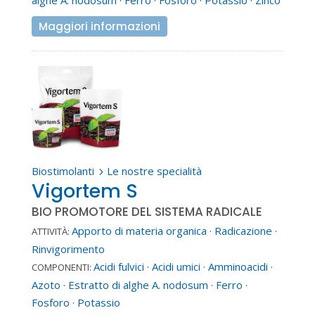
Maggiori informazioni
Biostimolanti
Le nostre specialità
5
Vigortem S
BIO PROMOTORE DEL SISTEMA RADICALE
Apporto di materia organica
·
Radicazione
·
ATTIVITÀ:
Rinvigorimento
Acidi fulvici
·
Acidi umici
·
Amminoacidi
·
COMPONENTI:
Azoto
·
Estratto di alghe A. nodosum
·
Ferro
·
Fosforo
·
Potassio