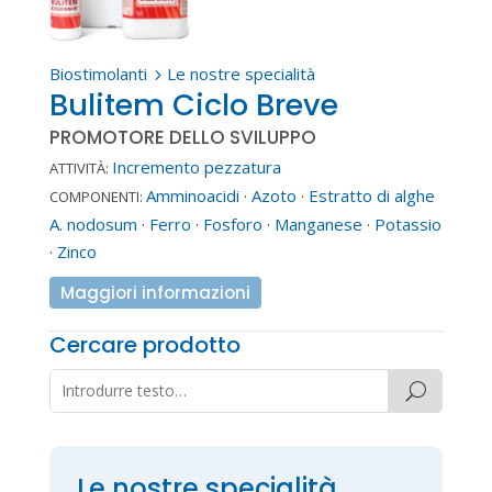
Biostimolanti
Le nostre specialità
5
Bulitem Ciclo Breve
PROMOTORE DELLO SVILUPPO
Incremento pezzatura
ATTIVITÀ:
Amminoacidi
·
Azoto
·
Estratto di alghe
COMPONENTI:
A. nodosum
·
Ferro
·
Fosforo
·
Manganese
·
Potassio
·
Zinco
Maggiori informazioni
Cercare prodotto
Le nostre specialità