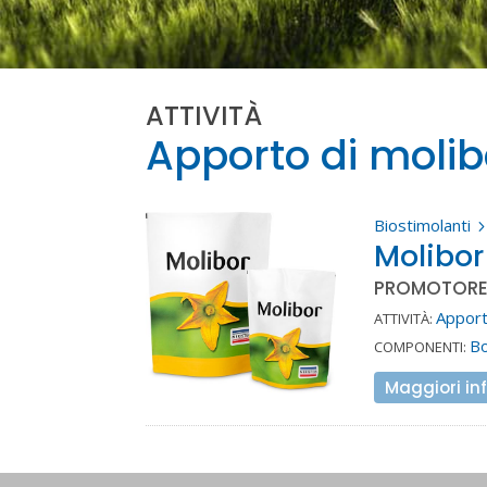
ATTIVITÀ
Apporto di moli
Biostimolanti
Molibor
PROMOTORE D
Apport
ATTIVITÀ:
B
COMPONENTI:
Maggiori in