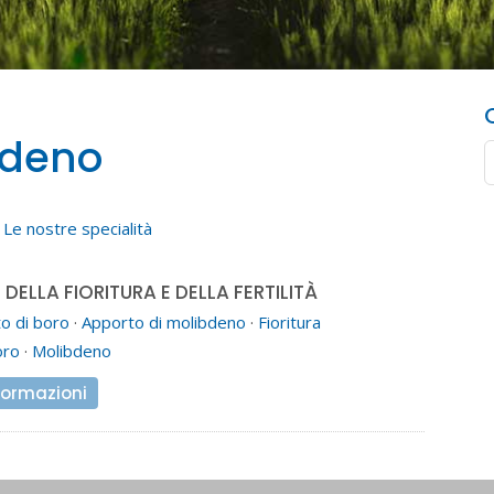
bdeno
Le nostre specialità
5
ELLA FIORITURA E DELLA FERTILITÀ
o di boro
·
Apporto di molibdeno
·
Fioritura
oro
·
Molibdeno
formazioni