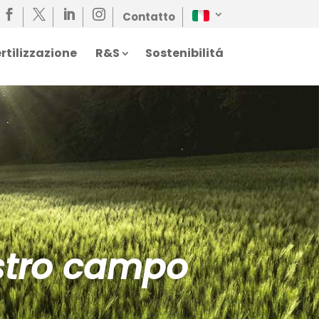




Contatto
rtilizzazione
R&S
Sostenibilitá
ostro campo