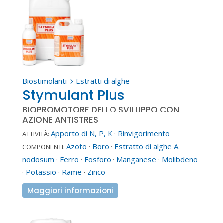
Biostimolanti
Estratti di alghe
5
Stymulant Plus
BIOPROMOTORE DELLO SVILUPPO CON
AZIONE ANTISTRES
Apporto di N, P, K
·
Rinvigorimento
ATTIVITÀ:
Azoto
·
Boro
·
Estratto di alghe A.
COMPONENTI:
nodosum
·
Ferro
·
Fosforo
·
Manganese
·
Molibdeno
·
Potassio
·
Rame
·
Zinco
Maggiori informazioni