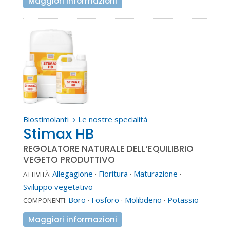
Maggiori informazioni
Biostimolanti
Le nostre specialità
5
Stimax HB
REGOLATORE NATURALE DELL’EQUILIBRIO
VEGETO PRODUTTIVO
Allegagione
·
Fioritura
·
Maturazione
·
ATTIVITÀ:
Sviluppo vegetativo
Boro
·
Fosforo
·
Molibdeno
·
Potassio
COMPONENTI:
Maggiori informazioni