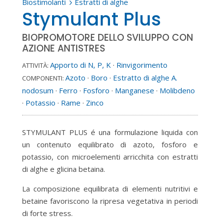
Biostimolanti
Estratti di alghe
5
Stymulant Plus
BIOPROMOTORE DELLO SVILUPPO CON
AZIONE ANTISTRES
Apporto di N, P, K
·
Rinvigorimento
ATTIVITÀ:
Azoto
·
Boro
·
Estratto di alghe A.
COMPONENTI:
nodosum
·
Ferro
·
Fosforo
·
Manganese
·
Molibdeno
·
Potassio
·
Rame
·
Zinco
STYMULANT PLUS é una formulazione liquida con
un contenuto equilibrato di azoto, fosforo e
potassio, con microelementi arricchita con estratti
di alghe e glicina betaina.
La composizione equilibrata di elementi nutritivi e
betaine favoriscono la ripresa vegetativa in periodi
di forte stress.