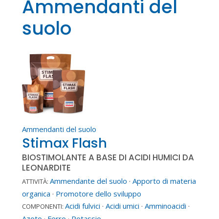
Ammendanti del
suolo
Ammendanti del suolo
Stimax Flash
BIOSTIMOLANTE A BASE DI ACIDI HUMICI DA
LEONARDITE
Ammendante del suolo
·
Apporto di materia
ATTIVITÀ:
organica
·
Promotore dello sviluppo
Acidi fulvici
·
Acidi umici
·
Amminoacidi
·
COMPONENTI:
Azoto
·
Ferro
·
Potassio