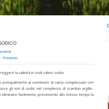
-SODICO
izzante
o
·
Potassio
ere la salinitá in suoli salino-sodici.
 principalmente al contenuto di calcio complessato con
uisce gli ioni di sodio nel complesso di scambio argillo-
si eliminano facilmente, prevenendo allo stesso tempo la