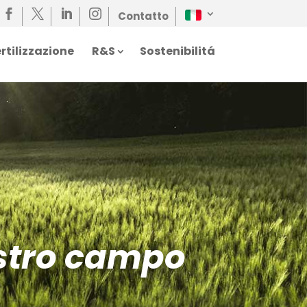




Contatto
rtilizzazione
R&S
Sostenibilitá
ostro campo