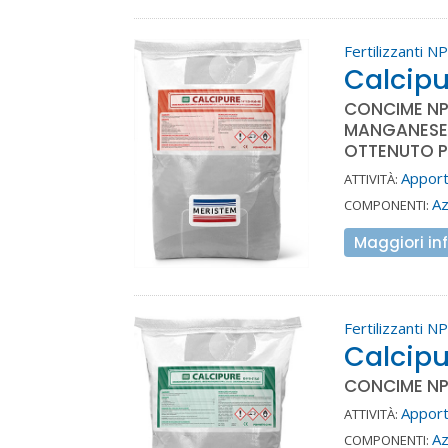
Fertilizzanti N
Calcipu
CONCIME NP
MANGANESE 
OTTENUTO P
Apporto
ATTIVITÀ:
A
COMPONENTI:
Maggiori in
Fertilizzanti N
Calcipu
CONCIME NP
Apporto
ATTIVITÀ:
A
COMPONENTI: