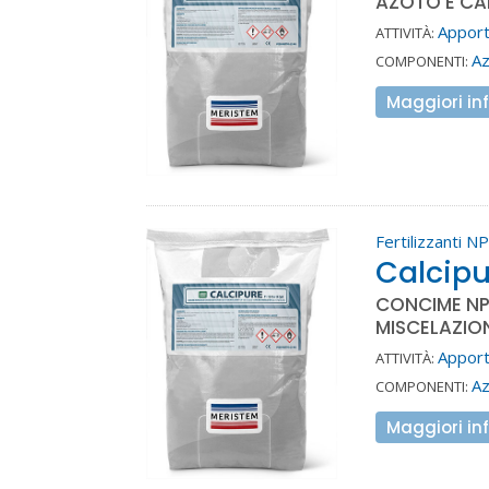
AZOTO E CA
Apporto
ATTIVITÀ:
A
COMPONENTI:
Maggiori in
Fertilizzanti N
Calcipu
CONCIME NPK
MISCELAZIO
Apporto
ATTIVITÀ:
A
COMPONENTI:
Maggiori in