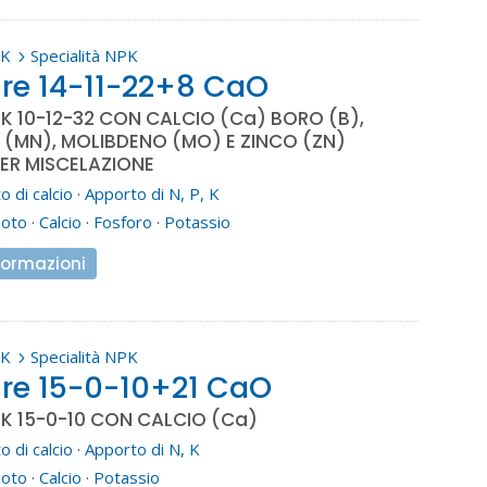
PK
Specialità NPK
5
re 14-11-22+8 CaO
K 10-12-32 CON CALCIO (Ca) BORO (B),
(MN), MOLIBDENO (MO) E ZINCO (ZN)
ER MISCELAZIONE
 di calcio
·
Apporto di N, P, K
zoto
·
Calcio
·
Fosforo
·
Potassio
formazioni
PK
Specialità NPK
5
re 15-0-10+21 CaO
K 15-0-10 CON CALCIO (Ca)
 di calcio
·
Apporto di N, K
zoto
·
Calcio
·
Potassio