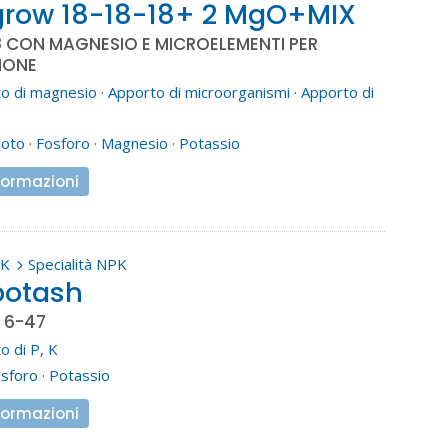
row 18-18-18+ 2 MgO+MIX
8 CON MAGNESIO E MICROELEMENTI PER
IONE
o di magnesio
·
Apporto di microorganismi
·
Apporto di
zoto
·
Fosforo
·
Magnesio
·
Potassio
formazioni
PK
Specialità NPK
5
otash
 6-47
o di P, K
sforo
·
Potassio
formazioni