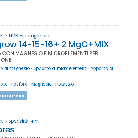
PK
NPK Fertirrigazione
5
row 14-15-16+ 2 MgO+MIX
6 CON MAGNESIO E MICROELEMENTI PER
IONE
o di magnesio
·
Apporto di microelementi
·
Apporto di
zoto
·
Fosforo
·
Magnesio
·
Potassio
formazioni
PK
Specialità NPK
5
pres