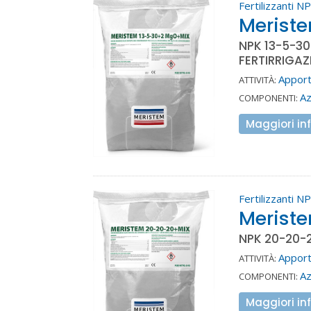
Fertilizzanti N
Merist
NPK 13-5-3
FERTIRRIGAZ
Apport
ATTIVITÀ:
A
COMPONENTI:
Maggiori in
Fertilizzanti N
Merist
NPK 20-20-
Apport
ATTIVITÀ:
A
COMPONENTI:
Maggiori in