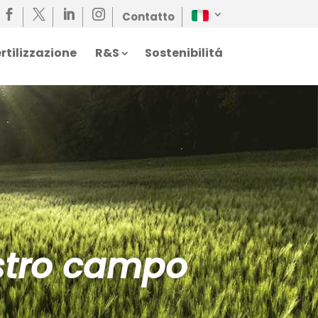




Contatto
rtilizzazione
R&S
Sostenibilitá
ostro campo