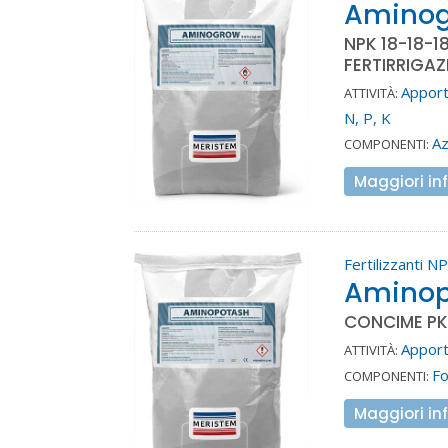
Aminog
NPK 18-18-1
FERTIRRIGAZ
Apport
ATTIVITÀ:
N, P, K
A
COMPONENTI:
Maggiori in
Fertilizzanti N
Aminop
CONCIME PK
Apport
ATTIVITÀ:
Fo
COMPONENTI:
Maggiori in