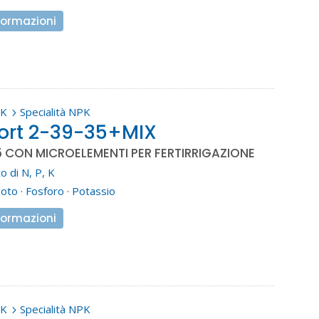
formazioni
PK
Specialità NPK
5
ort 2-39-35+MIX
 CON MICROELEMENTI PER FERTIRRIGAZIONE
o di N, P, K
zoto
·
Fosforo
·
Potassio
formazioni
PK
Specialità NPK
5