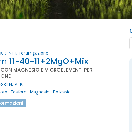
PK
NPK Fertirrigazione
5
em 11-40-11+2MgO+Mix
1 CON MAGNESIO E MICROELEMENTI PER
IONE
o di N, P, K
zoto
·
Fosforo
·
Magnesio
·
Potassio
formazioni