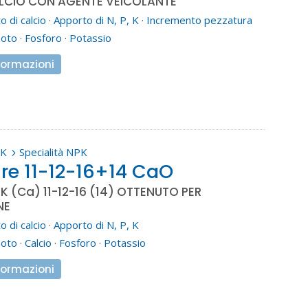
LCIO CON AGENTE VEICOLANTE
 di calcio
·
Apporto di N, P, K
·
Incremento pezzatura
zoto
·
Fosforo
·
Potassio
formazioni
PK
Specialità NPK
5
re 11-12-16+14 CaO
 (Ca) 11-12-16 (14) OTTENUTO PER
NE
 di calcio
·
Apporto di N, P, K
zoto
·
Calcio
·
Fosforo
·
Potassio
formazioni