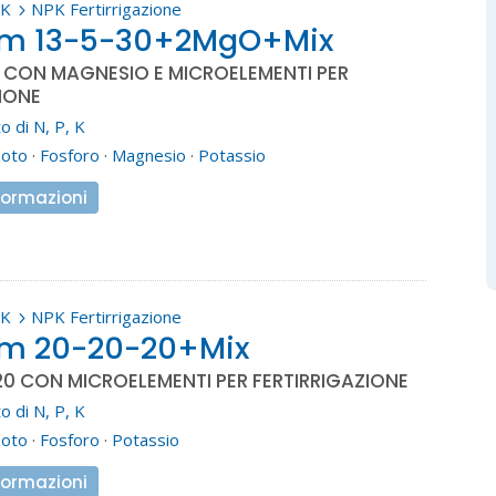
PK
NPK Fertirrigazione
5
em 13-5-30+2MgO+Mix
0 CON MAGNESIO E MICROELEMENTI PER
IONE
o di N, P, K
zoto
·
Fosforo
·
Magnesio
·
Potassio
formazioni
PK
NPK Fertirrigazione
5
em 20-20-20+Mix
20 CON MICROELEMENTI PER FERTIRRIGAZIONE
o di N, P, K
zoto
·
Fosforo
·
Potassio
formazioni