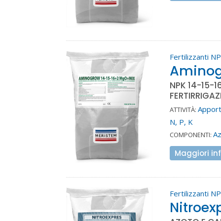
Fertilizzanti N
Aminog
NPK 14-15-1
FERTIRRIGAZ
Apport
ATTIVITÀ:
N, P, K
A
COMPONENTI:
Maggiori in
Fertilizzanti N
Nitroex