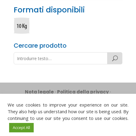
Formati disponibili
Cercare prodotto
Nota legale
·
Politica della privacy
·
Gestione delle cookies
·
Politica di qualità
We use cookies to improve your experience on our site.




They also help us understand how our site is being used. By
continuing to use our site you consent to use our cookies.
© Químicas Meristem, S.L. · Web design:
Accept All
Visualco