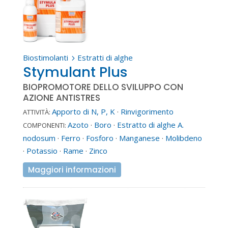
Biostimolanti
Estratti di alghe
5
Stymulant Plus
BIOPROMOTORE DELLO SVILUPPO CON
AZIONE ANTISTRES
Apporto di N, P, K
·
Rinvigorimento
ATTIVITÀ:
Azoto
·
Boro
·
Estratto di alghe A.
COMPONENTI:
nodosum
·
Ferro
·
Fosforo
·
Manganese
·
Molibdeno
·
Potassio
·
Rame
·
Zinco
Maggiori informazioni