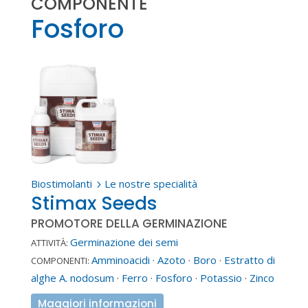
COMPONENTE
Fosforo
Biostimolanti
Le nostre specialità
5
Stimax Seeds
PROMOTORE DELLA GERMINAZIONE
Germinazione dei semi
ATTIVITÀ:
Amminoacidi
·
Azoto
·
Boro
·
Estratto di
COMPONENTI:
alghe A. nodosum
·
Ferro
·
Fosforo
·
Potassio
·
Zinco
Maggiori informazioni