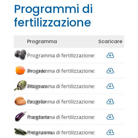
Programmi di
fertilizzazione
Programma
Scaricare

Programma di fertilizzazione:

avocado
Programma di fertilizzazione:

albicocca
Programma di fertilizzazione:

carciofo
Programma di fertilizzazione:

mandorla
Programma di fertilizzazione:

melanzana
Programma di fertilizzazione: