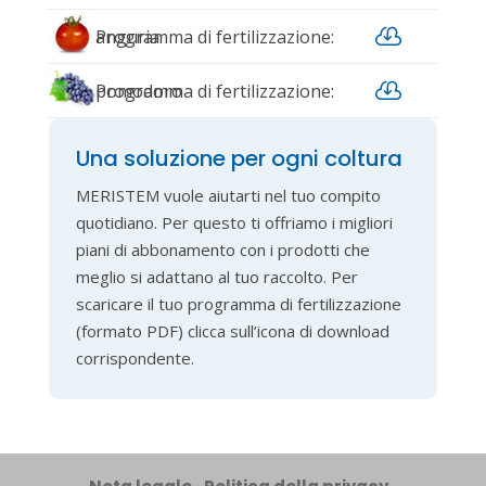

anguria
Programma di fertilizzazione:

pomodoro
Programma di fertilizzazione:
uva da vino
Una soluzione per ogni coltura
MERISTEM vuole aiutarti nel tuo compito
quotidiano. Per questo ti offriamo i migliori
piani di abbonamento con i prodotti che
meglio si adattano al tuo raccolto. Per
scaricare il tuo programma di fertilizzazione
(formato PDF) clicca sull’icona di download
corrispondente.