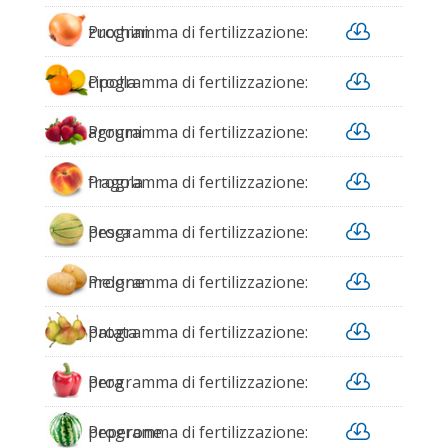

zucchini
Programma di fertilizzazione:

cipolla
Programma di fertilizzazione:

agrumi
Programma di fertilizzazione:

fragola
Programma di fertilizzazione:

pesca
Programma di fertilizzazione:

melone
Programma di fertilizzazione:

patata
Programma di fertilizzazione:

pera
Programma di fertilizzazione:

peperone
Programma di fertilizzazione: