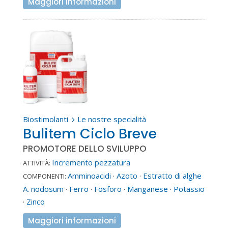
Maggiori informazioni
Biostimolanti
Le nostre specialità
5
Bulitem Ciclo Breve
PROMOTORE DELLO SVILUPPO
Incremento pezzatura
ATTIVITÀ:
Amminoacidi
·
Azoto
·
Estratto di alghe
COMPONENTI:
A. nodosum
·
Ferro
·
Fosforo
·
Manganese
·
Potassio
·
Zinco
Maggiori informazioni