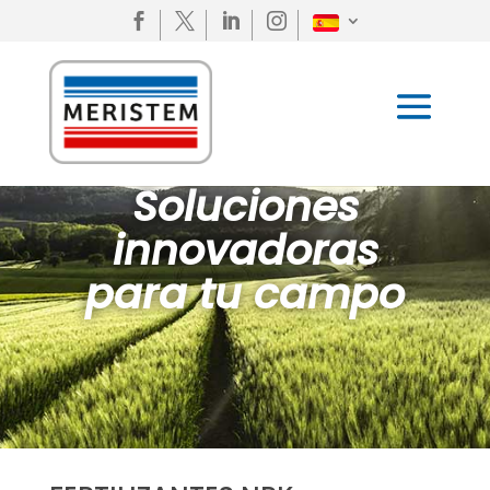




Soluciones
innovadoras
para tu campo