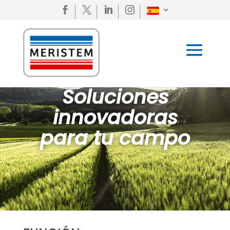




Soluciones
innovadoras
para tu campo