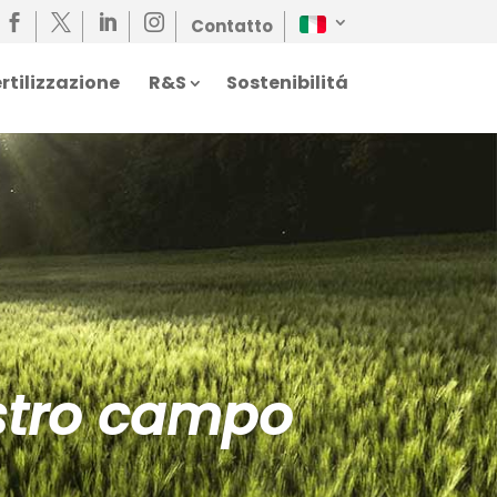




Contatto
rtilizzazione
R&S
Sostenibilitá
ostro campo